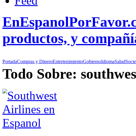
EnEspanolPorFavor.co
productos, y compañía
Portada
Compras y Dinero
Entretenimiento
Gobierno
Idioma
Salud
Soci
Todo Sobre: southwes