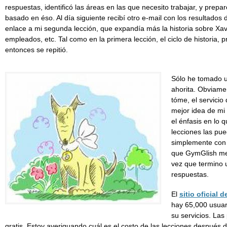
respuestas, identificó las áreas en las que necesito trabajar, y prepar
basado en éso. Al día siguiente recibí otro e-mail con los resultados 
enlace a mi segunda lección, que expandía más la historia sobre Xav
empleados, etc. Tal como en la primera lección, el ciclo de historia, 
entonces se repitió.
Sólo he tomado u
ahorita. Obviame
tóme, el servicio
mejor idea de mi n
el énfasis en lo 
lecciones las pue
simplemente con h
que GymGlish me
vez que termino 
respuestas.
El
sitio oficial 
hay 65,000 usuar
su servicios. Las
gratis. Estoy averiguando cuál es el costo de las lecciones después d