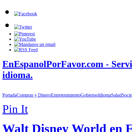
EnEspanolPorFavor.com - Servic
idioma.
Portada
Compras y Dinero
Entretenimiento
Gobierno
Idioma
Salud
Soci
Pin It
Walt Disney World en 