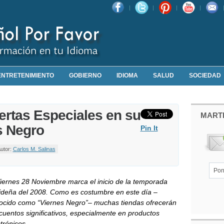
ENTRETENIMIENTO
GOBIERNO
IDIOMA
SALUD
SOCIEDAD
ertas Especiales en su
MART
s Negro
Pin It
Autor:
Carlos M. Salinas
Viernes 28 Noviembre marca el inicio de la temporada
ideña del 2008. Como es costumbre en este día –
ocido como “Viernes Negro”– muchas tiendas ofrecerán
cuentos significativos, especialmente en productos
trónicos.