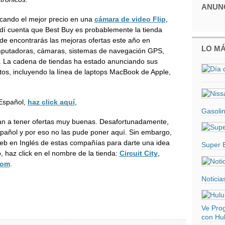
ANUN
cando el mejor precio en una
cámara de video Flip
,
dí cuenta que Best Buy es probablemente la tienda
de encontrarás las mejoras ofertas este año en
LO MÁ
putadoras, cámaras, sistemas de navegación GPS,
.. La cadena de tiendas ha estado anunciando sus
tos, incluyendo la línea de laptops MacBook de Apple,
 Español,
haz click aquí
,
Gasolin
van a tener ofertas muy buenas. Desafortunadamente,
spañol y por eso no las pude poner aquí. Sin embargo,
s Web en Inglés de estas compañías para darte una idea
Super 
 haz click en el nombre de la tienda:
Circuit City
,
com
.
Noticia
Ve Pro
con Hul