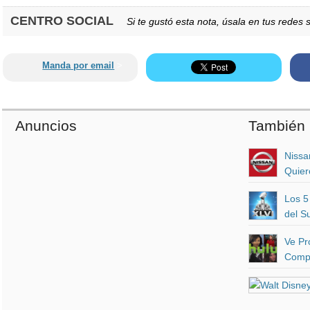
CENTRO SOCIAL
Si te gustó esta nota, úsala en tus redes s
Manda por email
>
Anuncios
También 
Nissa
Quier
Los 5
del S
Ve Pr
Compu