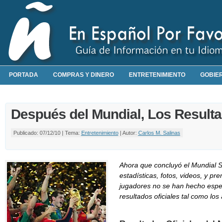
PORTADA
COMPRAS Y DINERO
ENTRETENIMIENTO
GOBIE
Después del Mundial, Los Result
Publicado: 07/12/10 | Tema:
Entretenimiento
| Autor:
Carlos M. Salinas
Ahora que concluyó el Mundial S
estadísticas, fotos, videos, y pr
jugadores no se han hecho esper
resultados oficiales tal como los