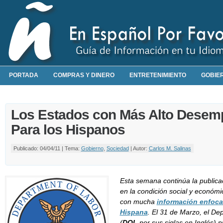
PORTADA
COMPRAS Y DINERO
ENTRETENIMIENTO
GOBIE
Los Estados con Más Alto Desem
Para los Hispanos
Publicado: 04/04/11 | Tema:
Gobierno
,
Sociedad
| Autor:
Carlos M. Salinas
Esta semana continúa la publica
en la condición social y económi
con mucha
información enfoca
Hispana
. El 31 de Marzo, el D
(
DOL
por sus siglas en Inglés) p