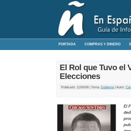
PORTADA
COMPRAS Y DINERO
El Rol que Tuvo el 
Elecciones
Publicado: 11/06/08 | Tema:
Gobierno
| Autor:
Car
El 
dedi
pro
pub
impo