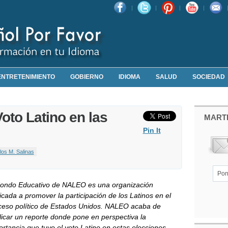
ENTRETENIMIENTO
GOBIERNO
IDIOMA
SALUD
SOCIEDAD
Voto Latino en las
MART
Pin It
los M. Salinas
Fondo Educativo de NALEO es una organización
cada a promover la participación de los Latinos en el
ceso político de Estados Unidos. NALEO acaba de
licar un reporte donde pone en perspectiva la
rtancia que tuvo el voto Latino en estas elecciones.