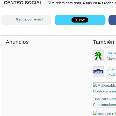
CENTRO SOCIAL
Si te gustó esta nota, úsala en tus redes s
Manda por email
>
Anuncios
También 
Ofert
Ciber
El Si
Lowe’
Tips Para Apr
Contratacion