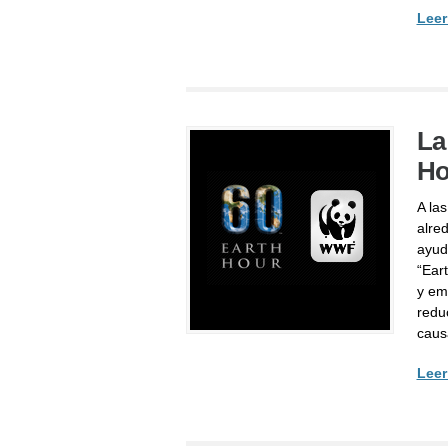
Leer
La
Ho
A la
alre
ayud
“Ear
y em
redu
caus
Leer