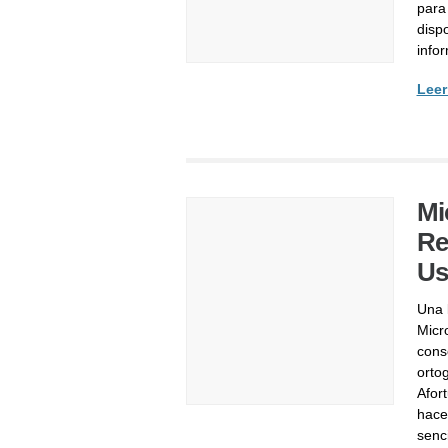
para
disp
info
Leer
Mi
Re
Us
Una 
Micro
cons
ortog
Afor
hace
senci