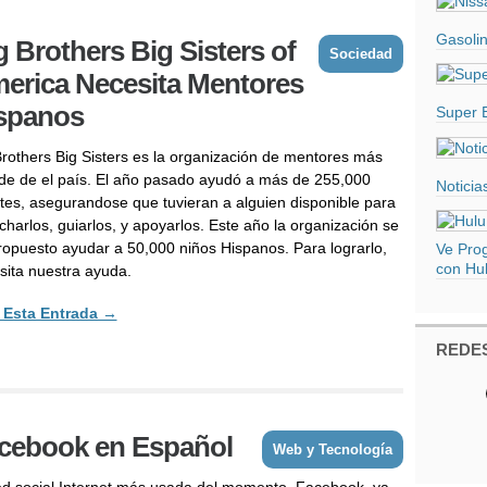
Gasolin
g Brothers Big Sisters of
Sociedad
erica Necesita Mentores
spanos
Super 
Brothers Big Sisters es la organización de mentores más
de de el país. El año pasado ayudó a más de 255,000
Noticia
ntes, asegurandose que tuvieran a alguien disponible para
charlos, guiarlos, y apoyarlos. Este año la organización se
ropuesto ayudar a 50,000 niños Hispanos. Para lograrlo,
Ve Pro
con Hul
sita nuestra ayuda.
 Esta Entrada →
REDES
cebook en Español
Web y Tecnología
ed social Internet más usada del momento, Facebook, ya