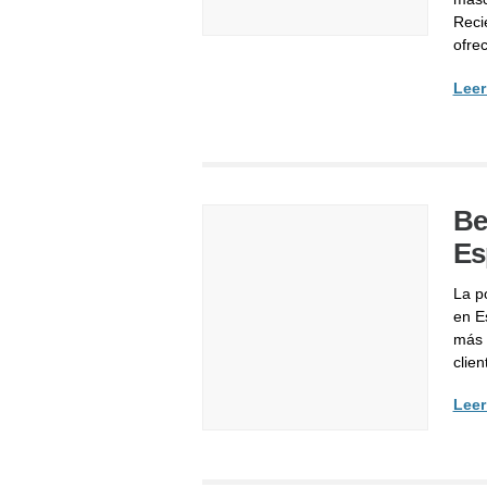
Reci
ofre
Leer
Be
Es
La p
en Es
más 
clie
Leer