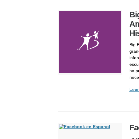
Bi
Am
Hi
Big 
gran
infa
escu
ha p
nece
Leer
Fa
La r