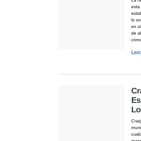
esta
esta
lo s
en sí
de a
cómo
Leer
Cr
Es
Lo
Craig
mund
cualq
masc