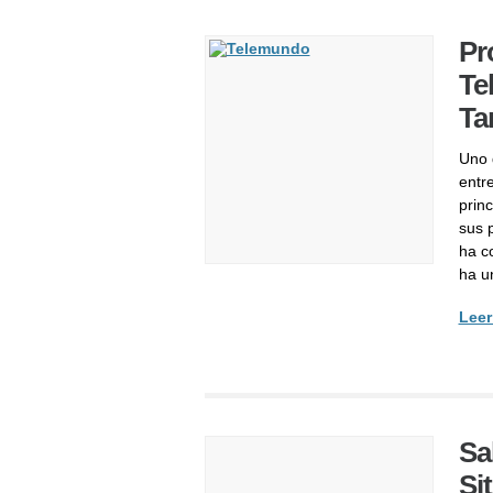
Pr
Te
Ta
Uno 
entr
princ
sus 
ha c
ha u
Leer
Sa
Si