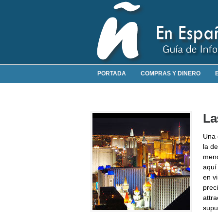
PORTADA
COMPRAS Y DINERO
La
Una 
la d
meno
aquí 
en vi
prec
attr
supu