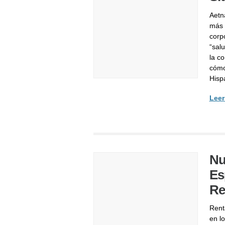
Aetn
más 
corp
“salu
la c
cómo
Hisp
Leer
Nu
Es
Re
Rent
en l